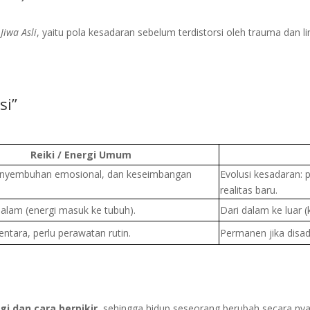
Jiwa Asli
, yaitu pola kesadaran sebelum terdistorsi oleh trauma dan l
si”
Reiki / Energi Umum
penyembuhan emosional, dan keseimbangan
Evolusi kesadaran: 
realitas baru.
 dalam (energi masuk ke tubuh).
Dari dalam ke luar 
entara, perlu perawatan rutin.
Permanen jika disada
i dan cara berpikir
, sehingga hidup seseorang berubah secara nya