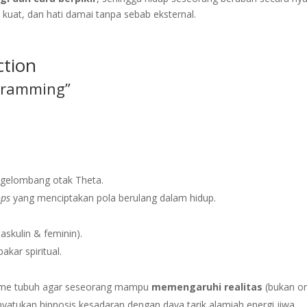
 kuat, dan hati damai tanpa sebab eksternal.
ction
ogramming”
 gelombang otak Theta.
ops
yang menciptakan pola berulang dalam hidup.
skulin & feminin).
kar spiritual.
isme tubuh agar seseorang mampu
memengaruhi realitas
(bukan or
enyatukan hipnosis kesadaran dengan daya tarik alamiah energi jiwa.