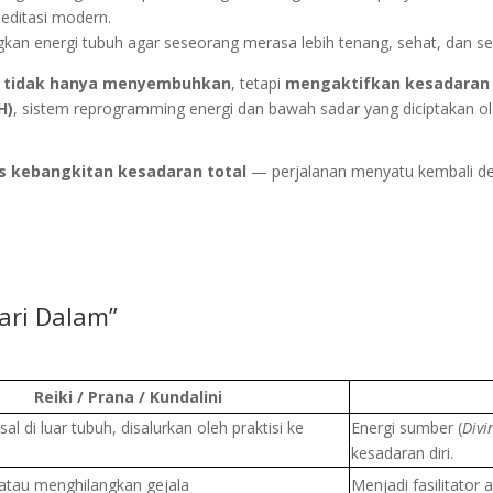
meditasi modern.
an energi tubuh agar seseorang merasa lebih tenang, sehat, dan s
g
tidak hanya menyembuhkan
, tetapi
mengaktifkan kesadaran d
H)
, sistem reprogramming energi dan bawah sadar yang diciptakan o
s kebangkitan kesadaran total
— perjalanan menyatu kembali den
dari Dalam”
Reiki / Prana / Kundalini
sal di luar tubuh, disalurkan oleh praktisi ke
Energi sumber (
Divi
kesadaran diri.
atau menghilangkan gejala
Menjadi fasilitator 