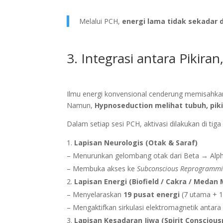
Melalui PCH,
energi lama tidak sekadar d
3. Integrasi antara Pikira
Ilmu energi konvensional cenderung memisahkan 
Namun,
Hypnoseduction melihat tubuh, pik
Dalam setiap sesi PCH, aktivasi dilakukan di tiga 
Lapisan Neurologis (Otak & Saraf)
– Menurunkan gelombang otak dari Beta → Al
– Membuka akses ke
Subconscious Reprogramm
Lapisan Energi (Biofield / Cakra / Medan
– Menyelaraskan
19 pusat energi
(7 utama + 1
– Mengaktifkan sirkulasi elektromagnetik antara 
Lapisan Kesadaran Jiwa (Spirit Conscious