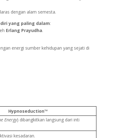
elaras dengan alam semesta.
iri yang paling dalam
:
leh
Erlang Prayudha
.
gan energi sumber kehidupan yang sejati di
Hypnoseduction™
ne Energy
) dibangkitkan langsung dari inti
aktivasi kesadaran.