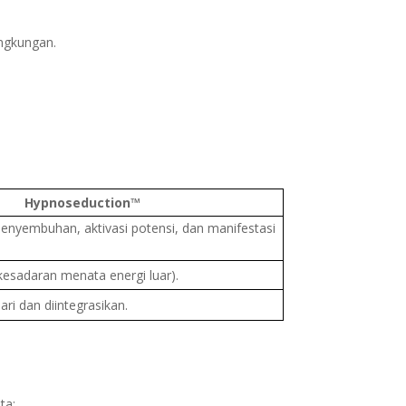
ingkungan.
Hypnoseduction™
penyembuhan, aktivasi potensi, dan manifestasi
(kesadaran menata energi luar).
ri dan diintegrasikan.
ta: