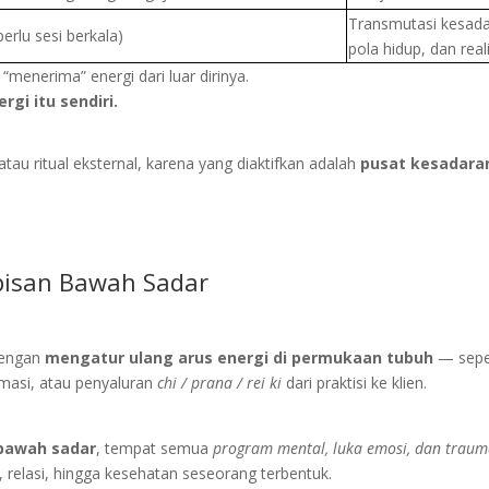
Transmutasi kesada
erlu sesi berkala)
pola hidup, dan real
“menerima” energi dari luar dirinya.
rgi itu sendiri.
tau ritual eksternal, karena yang diaktifkan adalah
pusat kesadaran
pisan Bawah Sadar
 dengan
mengatur ulang arus energi di permukaan tubuh
— seper
rmasi, atau penyaluran
chi / prana / rei ki
dari praktisi ke klien.
 bawah sadar
, tempat semua
program mental, luka emosi, dan traum
, relasi, hingga kesehatan seseorang terbentuk.