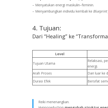
– Menyatukan energi maskulin–feminin.
– Menyambungkan individu kembali ke
Blueprint 
4. Tujuan:
Dari “Healing” ke “Transforma
Level
Relaksasi, 
Tujuan Utama
energi.
Arah Proses
Dari luar ke
Durasi Efek
Bersifat sem
Reiki menenangkan.
Hypnoseduction
mengubah struktur energ