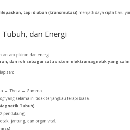
ilepaskan, tapi diubah (transmutasi)
menjadi daya cipta baru y
n, Tubuh, dan Energi
antara pikiran dan energi.
iran, dan roh sebagai satu sistem elektromagnetik yang sali
lapisan:
pha → Theta → Gamma.
ing
yang selama ini tidak terjangkau terapi biasa.
 Magnetik Tubuh)
2 pendukung).
otak, jantung, dan organ vital.
ness)