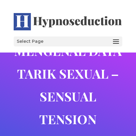
Select Page
MENGENAL DAYA
TARIK SEXUAL –
SENSUAL
TENSION